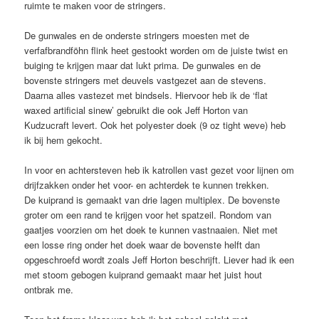
ruimte te maken voor de stringers.
De gunwales en de onderste stringers moesten met de
verfafbrandföhn flink heet gestookt worden om de juiste twist en
buiging te krijgen maar dat lukt prima. De gunwales en de
bovenste stringers met deuvels vastgezet aan de stevens.
Daarna alles vastezet met bindsels. Hiervoor heb ik de ‘flat
waxed artificial sinew’ gebruikt die ook Jeff Horton van
Kudzucraft levert. Ook het polyester doek (9 oz tight weve) heb
ik bij hem gekocht.
In voor en achtersteven heb ik katrollen vast gezet voor lijnen om
drijfzakken onder het voor- en achterdek te kunnen trekken.
De kuiprand is gemaakt van drie lagen multiplex. De bovenste
groter om een rand te krijgen voor het spatzeil. Rondom van
gaatjes voorzien om het doek te kunnen vastnaaien. Niet met
een losse ring onder het doek waar de bovenste helft dan
opgeschroefd wordt zoals Jeff Horton beschrijft. Liever had ik een
met stoom gebogen kuiprand gemaakt maar het juist hout
ontbrak me.