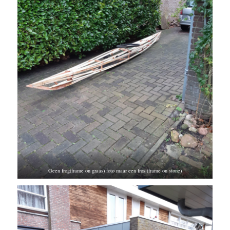
Geen frog(frame on graas) foto maar een fros (frame on stone)