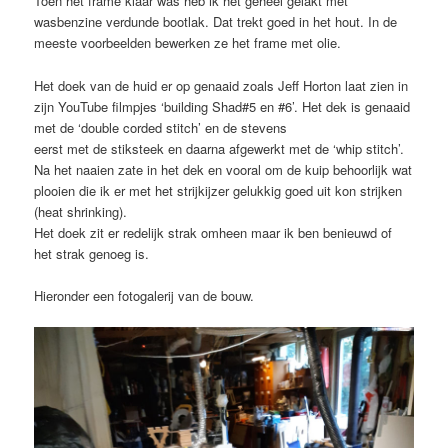
Toen het frame klaar was heb ik het geheel gelakt met
wasbenzine verdunde bootlak. Dat trekt goed in het hout. In de
meeste voorbeelden bewerken ze het frame met olie.
Het doek van de huid er op genaaid zoals Jeff Horton laat zien in
zijn YouTube filmpjes ‘building Shad#5 en #6’. Het dek is genaaid
met de ‘double corded stitch’ en de stevens
eerst met de stiksteek en daarna afgewerkt met de ‘whip stitch’.
Na het naaien zate in het dek en vooral om de kuip behoorlijk wat
plooien die ik er met het strijkijzer gelukkig goed uit kon strijken
(heat shrinking).
Het doek zit er redelijk strak omheen maar ik ben benieuwd of
het strak genoeg is.
Hieronder een fotogalerij van de bouw.