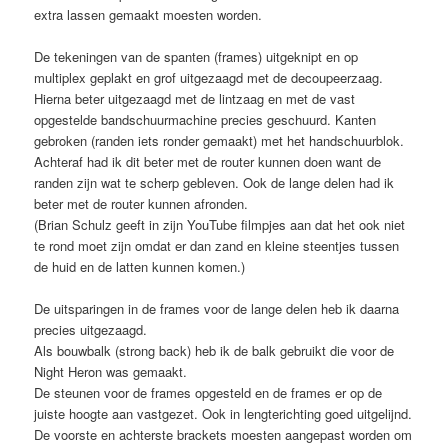
extra lassen gemaakt moesten worden.
De tekeningen van de spanten (frames) uitgeknipt en op
multiplex geplakt en grof uitgezaagd met de decoupeerzaag.
Hierna beter uitgezaagd met de lintzaag en met de vast
opgestelde bandschuurmachine precies geschuurd. Kanten
gebroken (randen iets ronder gemaakt) met het handschuurblok.
Achteraf had ik dit beter met de router kunnen doen want de
randen zijn wat te scherp gebleven. Ook de lange delen had ik
beter met de router kunnen afronden.
(Brian Schulz geeft in zijn YouTube filmpjes aan dat het ook niet
te rond moet zijn omdat er dan zand en kleine steentjes tussen
de huid en de latten kunnen komen.)
De uitsparingen in de frames voor de lange delen heb ik daarna
precies uitgezaagd.
Als bouwbalk (strong back) heb ik de balk gebruikt die voor de
Night Heron was gemaakt.
De steunen voor de frames opgesteld en de frames er op de
juiste hoogte aan vastgezet. Ook in lengterichting goed uitgelijnd.
De voorste en achterste brackets moesten aangepast worden om