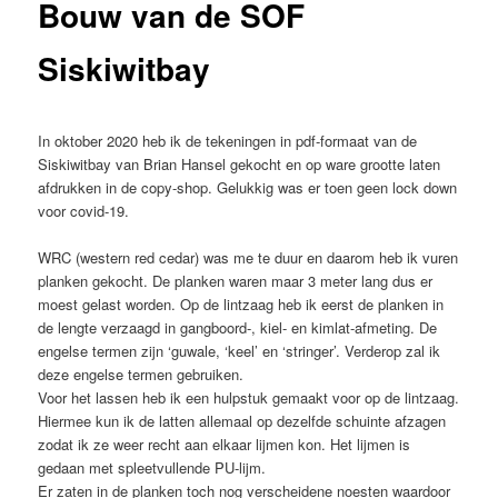
Bouw van de SOF
Siskiwitbay
In oktober 2020 heb ik de tekeningen in pdf-formaat van de
Siskiwitbay van Brian Hansel gekocht en op ware grootte laten
afdrukken in de copy-shop. Gelukkig was er toen geen lock down
voor covid-19.
WRC (western red cedar) was me te duur en daarom heb ik vuren
planken gekocht. De planken waren maar 3 meter lang dus er
moest gelast worden. Op de lintzaag heb ik eerst de planken in
de lengte verzaagd in gangboord-, kiel- en kimlat-afmeting. De
engelse termen zijn ‘guwale, ‘keel’ en ‘stringer’. Verderop zal ik
deze engelse termen gebruiken.
Voor het lassen heb ik een hulpstuk gemaakt voor op de lintzaag.
Hiermee kun ik de latten allemaal op dezelfde schuinte afzagen
zodat ik ze weer recht aan elkaar lijmen kon. Het lijmen is
gedaan met spleetvullende PU-lijm.
Er zaten in de planken toch nog verscheidene noesten waardoor