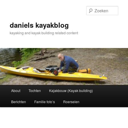
Spring
naar
Zoek
de
primaire
daniels kayakblog
inhoud
kayaking and kayak building related content
Hoofdmenu
About
Tochten
Kajakbouw (Kayak building)
Berichten
Familie foto’s
Roerselen