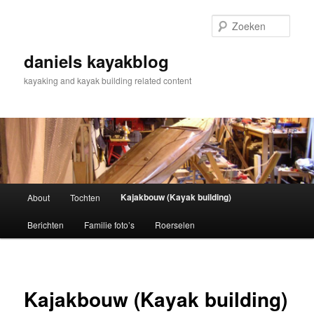
Spring
naar
Zoek
de
primaire
daniels kayakblog
inhoud
kayaking and kayak building related content
Hoofdmenu
Kajakbouw (Kayak building)
About
Tochten
Berichten
Familie foto’s
Roerselen
Kajakbouw (Kayak building)