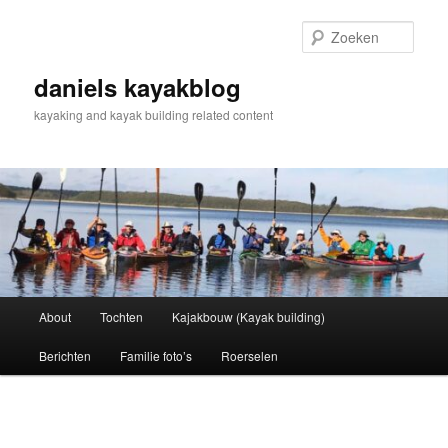
Spring
naar
Zoek
de
primaire
daniels kayakblog
inhoud
kayaking and kayak building related content
Hoofdmenu
About
Tochten
Kajakbouw (Kayak building)
Berichten
Familie foto’s
Roerselen