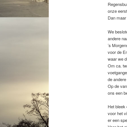
Regensburg
onze eerst
Dan maar 
We beslote
andere naa
’s Morgens
voor de Em
waar we de
Om ca. twa
voetganger
de andere 
Op de van
ons een be
Het bleek 
voor het 
er een spe
Voor het 