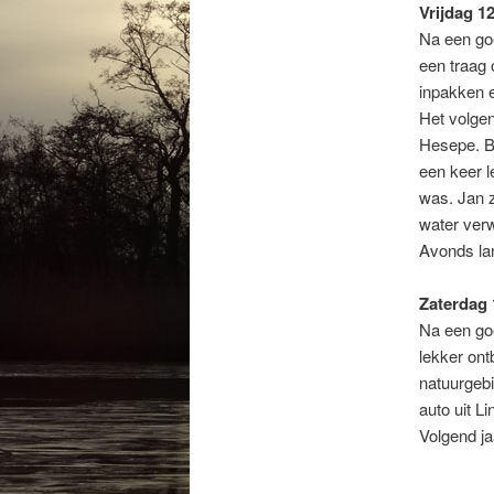
Vrijdag 12
Na een go
een traag 
inpakken e
Het volge
Hesepe. B
een keer l
was. Jan z
water verw
Avonds lan
Zaterdag 1
Na een go
lekker ont
natuurgebi
auto uit Li
Volgend j