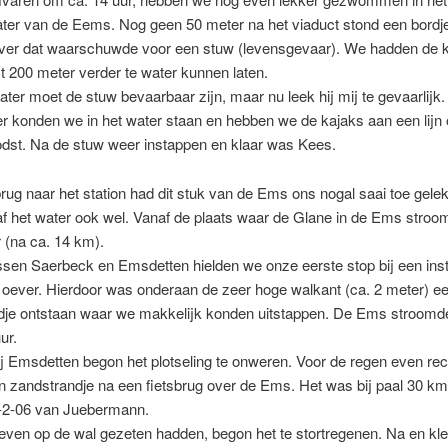
ater van de Eems. Nog geen 50 meter na het viaduct stond een bordj
ever dat waarschuwde voor een stuw (levensgevaar). We hadden de 
ct 200 meter verder te water kunnen laten.
ater moet de stuw bevaarbaar zijn, maar nu leek hij mij te gevaarlijk
er konden we in het water staan en hebben we de kajaks aan een lijn
odst. Na de stuw weer instappen en klaar was Kees.
rug naar het station had dit stuk van de Ems ons nogal saai toe gele
f het water ook wel. Vanaf de plaats waar de Glane in de Ems stroom
 (na ca. 14 km).
sen Saerbeck en Emsdetten hielden we onze eerste stop bij een inst
 oever. Hierdoor was onderaan de zeer hoge walkant (ca. 2 meter) e
dje ontstaan waar we makkelijk konden uitstappen. De Ems stroomde
ur.
ij Emsdetten begon het plotseling te onweren. Voor de regen even re
en zandstrandje na een fietsbrug over de Ems. Het was bij paal 30 k
2-06 van Juebermann.
ven op de wal gezeten hadden, begon het te stortregenen. Na en kle