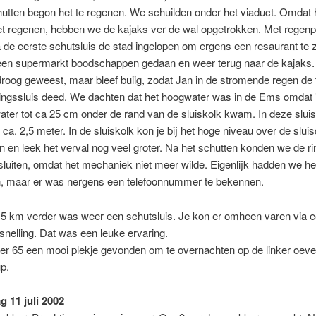
utten begon het te regenen. We schuilden onder het viaduct. Omdat h
et regenen, hebben we de kajaks ver de wal opgetrokken. Met regen
a de eerste schutsluis de stad ingelopen om ergens een resaurant te 
 een supermarkt boodschappen gedaan en weer terug naar de kajaks
roog geweest, maar bleef buiig, zodat Jan in de stromende regen de
ningssluis deed. We dachten dat het hoogwater was in de Ems omdat 
water tot ca 25 cm onder de rand van de sluiskolk kwam. In deze slui
 ca. 2,5 meter. In de sluiskolk kon je bij het hoge niveau over de slui
n en leek het verval nog veel groter. Na het schutten konden we de ri
sluiten, omdat het mechaniek niet meer wilde. Eigenlijk hadden we h
, maar er was nergens een telefoonnummer te bekennen.
5 km verder was weer een schutsluis. Je kon er omheen varen via e
nelling. Dat was een leuke ervaring.
ter 65 een mooi plekje gevonden om te overnachten op de linker oever
up.
 11 juli 2002