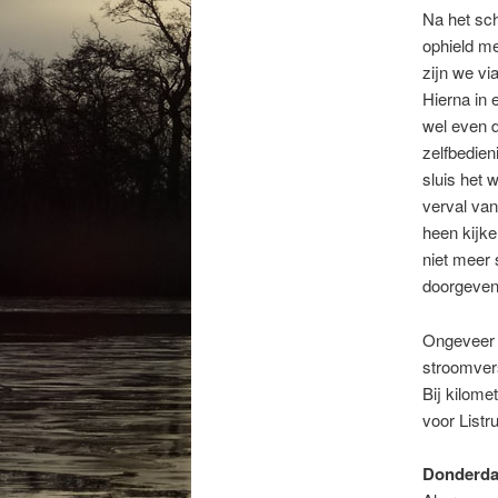
Na het sch
ophield m
zijn we vi
Hierna in
wel even d
zelfbedie
sluis het 
verval van
heen kijke
niet meer 
doorgeven
Ongeveer 
stroomvers
Bij kilome
voor Listr
Donderdag