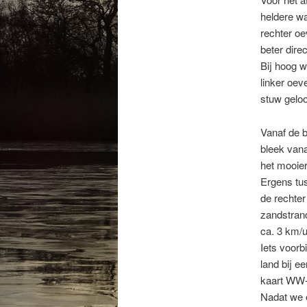
heldere w
rechter o
beter dire
Bij hoog w
linker oev
stuw gelo
Vanaf de b
bleek vana
het mooier
Ergens tus
de rechter
zandstran
ca. 3 km/u
Iets voorb
land bij e
kaart WW-
Nadat we e