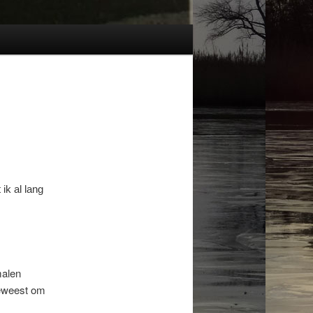
ik al lang
malen
geweest om