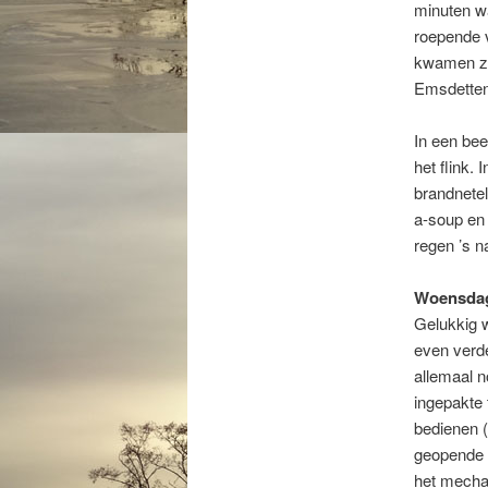
minuten wa
roepende v
kwamen ze 
Emsdetten
In een bee
het flink.
brandnetel
a-soup en 
regen ’s n
Woensdag 
Gelukkig w
even verde
allemaal n
ingepakte 
bedienen (
geopende s
het mechan