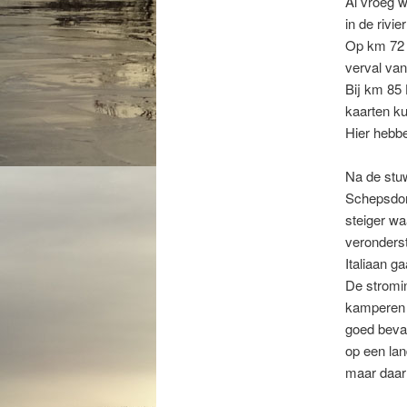
Al vroeg 
in de rivie
Op km 72 
verval va
Bij km 85
kaarten ku
Hier hebb
Na de stuw
Schepsdor
steiger w
veronderst
Italiaan g
De stromin
kamperen 
goed bevaa
op een lan
maar daar 