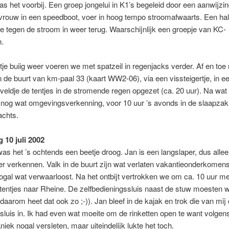
s het voorbij. Een groep jongelui in K1’s begeleid door een aanwijzi
rouw in een speedboot, voer in hoog tempo stroomafwaarts. Een half
tegen de stroom in weer terug. Waarschijnlijk een groepje van KC-
.
tje buiig weer voeren we met spatzeil in regenjacks verder. Af en toe
 In de buurt van km-paal 33 (kaart WW2-06), via een vissteigertje, in e
veldje de tentjes in de stromende regen opgezet (ca. 20 uur). Na wat
nog wat omgevingsverkenning, voor 10 uur ’s avonds in de slaapzak
achts.
10 juli 2002
as het ’s ochtends een beetje droog. Jan is een langslaper, dus alle
r verkennen. Valk in de buurt zijn wat verlaten vakantieonderkomens.
ogal wat verwaarloost. Na het ontbijt vertrokken we om ca. 10 uur me
tentjes naar Rheine. De zelfbedieningssluis naast de stuw moesten w
daarom heet dat ook zo ;-)). Jan bleef in de kajak en trok die van mij
luis in. Ik had even wat moeite om de rinketten open te want volgen
iek nogal versleten, maar uiteindelijk lukte het toch.