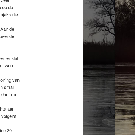
e op de
kajaks dus
. Aan de
 over de
ken en dat
t, wordt
orting van
en smal
 hier met
chts aan
m volgens
ine 20