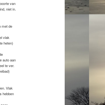
boorte van
d, niet in.
n met de
l vlak
te heten)
de
de auto aan
el te ver.
eibad)
den. Vlak
rs hebben
 zeer