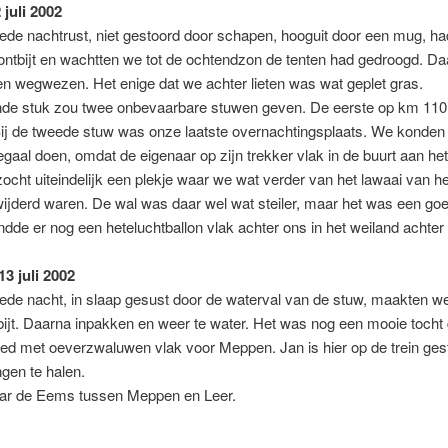
 juli 2002
ede nachtrust, niet gestoord door schapen, hooguit door een mug, h
ontbijt en wachtten we tot de ochtendzon de tenten had gedroogd. Da
n wegwezen. Het enige dat we achter lieten was wat geplet gras.
nde stuk zou twee onbevaarbare stuwen geven. De eerste op km 110
ij de tweede stuw was onze laatste overnachtingsplaats. We konden 
egaal doen, omdat de eigenaar op zijn trekker vlak in de buurt aan he
ocht uiteindelijk een plekje waar we wat verder van het lawaai van he
ijderd waren. De wal was daar wel wat steiler, maar het was een goe
dde er nog een heteluchtballon vlak achter ons in het weiland achter
3 juli 2002
ede nacht, in slaap gesust door de waterval van de stuw, maakten w
bijt. Daarna inpakken en weer te water. Het was nog een mooie tocht
ed met oeverzwaluwen vlak voor Meppen. Jan is hier op de trein ges
ngen te halen.
aar de Eems tussen Meppen en Leer.