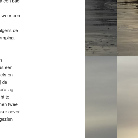
Na een bad
k weer een
olgens de
camping.
n
as een
ets en
j de
orp lag.
ht te
amen twee
ker oever,
 gezien