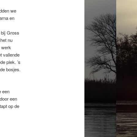
adden we
arna en
 bij Gross
het nu
t werk
t vallende
de plek. ’s
 de bosjes.
e een
 door een
tapt op de