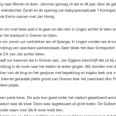
 naar Wenen te doen. Jammer genoeg zit dat er dit jaar, door de ge
 kleindochter Zarah en de opening van babyspeciaalzaak ’t Koningskin
de Eems samen met Jan Honig.
n om met twee auto’s te gaan en dan één in Lingen achter te laten e
r het startpunt in Greven te rijden.
 om zeven uur vertrokken we uit Spanga. In Lingen vonden we al sne
sbrug een openbare parkeerplaats (later bleek het daar Schepsdorf 
 CX van Jan achter lieten.
alf uur kwamen we in Greven aan. Jan Eggens beschrijft dat ze bij 
sbrug in de route naar het station te water gingen. Wij stonden met 
kan van de brug en het gesjouw met bepakking en kajaks leek ons ve
 Internet gehaalde platte grond van Greven leek het zwembed (Am Fr
tere plaats.
een juiste keus. De auto kon goed onder het viaduct geparkeerd wor
viaduct was de stuw. Deze was opgebouwd uit grote keien. De Duitse
ciale naam voor die ik even kwijt ben.
afvaren om ca. 14 uur, hebben we nog even lekker gezwommen in het