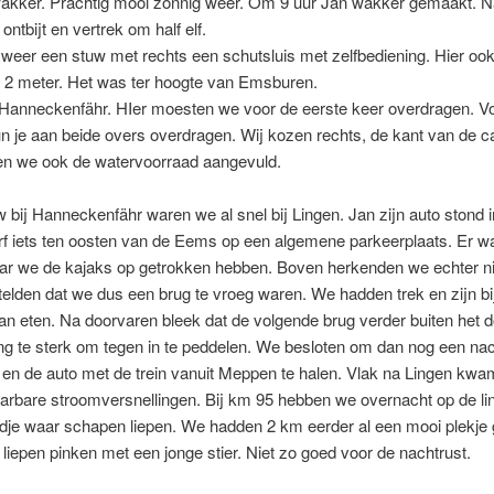
wakker. Prachtig mooi zonnig weer. Om 9 uur Jan wakker gemaakt. 
r ontbijt en vertrek om half elf.
weer een stuw met rechts een schutsluis met zelfbediening. Hier oo
n 2 meter. Het was ter hoogte van Emsburen.
 Hanneckenfähr. HIer moesten we voor de eerste keer overdragen. V
n je aan beide overs overdragen. Wij kozen rechts, de kant van de 
en we ook de watervoorraad aangevuld.
 bij Hanneckenfähr waren we al snel bij Lingen. Jan zijn auto stond i
f iets ten oosten van de Eems op een algemene parkeerplaats. Er w
aar we de kajaks op getrokken hebben. Boven herkenden we echter ni
elden dat we dus een brug te vroeg waren. We hadden trek en zijn bi
aan eten. Na doorvaren bleek dat de volgende brug verder buiten het d
g te sterk om tegen in te peddelen. We besloten om dan nog een nac
en de auto met de trein vanuit Meppen te halen. Vlak na Lingen kw
rbare stroomversnellingen. Bij km 95 hebben we overnacht op de lin
dje waar schapen liepen. We hadden 2 km eerder al een mooi plekje
liepen pinken met een jonge stier. Niet zo goed voor de nachtrust.