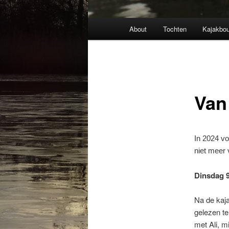
Hoofdmenu
About
Tochten
Kajakbou
Van
In 2024 vo
niet meer 
Dinsdag 9 
Na de kaj
gelezen te
met Ali, m