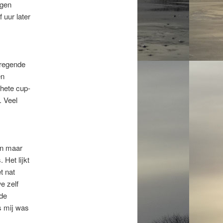
ngen
 uur later
 regende
en
 hete cup-
. Veel
en maar
 Het lijkt
t nat
e zelf
 de
s mij was