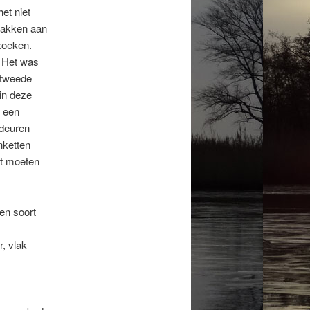
et niet
pakken aan
zoeken.
. Het was
 tweede
in deze
s een
sdeuren
nketten
et moeten
en soort
, vlak