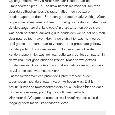
Op dag 3 voeren we via Beeskow naar Neudorf aan de
Drahendorfer Spree. In Beeskow namen we voor het schutten
door de zelfbedieningssluis (automatisch) een pauze om
boodschappen te doen. Er is een grote supermarkt vlakbij. Water
tappen was alleen een probleem. In het grote restaurant vlak voor
de sluis zagen ze die ‘landlopers’ niet zo zitten en op de sluis
was geen personeel aanwezig dus peddelden we na het schutten
door naar de jachthaven vlak na de sluis. Hier was het nog een
heel gezoek om een kraan te vinden. In het grote luxe gebouw
van de yachtclub vonden we een toillet waar we ook water
konden tappen. Het was wel wat lastig want de flessen pasten in
de wasbak niet goed onder de kranen. Maar na wat gezoek
vonden we een kraan die schoonmakers gebruikten om emmers
te vullen en toen was het zo klaar.
Daarna verder over een prachtige Spree met veel oude
afgesneden meanders waar invaren verboden was. Dat is
natuurlijk voor de motorbootvaarders en wij hebben hier en daar
toch even gekeken, prachtig maar officieel verboden.
Vlak voor de Wergensee moesten we linksaf naar de sluis die
toegang geeft tot de Drahendorfer Spree.