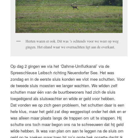
Herten waren er ook. Dit was ’s ochtends voor we weer op weg
gingen. Het eiland waar we overnachtten ligt aan de overkant.
Op dag 2 gingen we via het ‘Dahme-Umflutkanal’ via de
Spreeschleuse Leibsch richting Neuendorfer See. Het was
zondag en in de eerste sluis konden we vlot mee schutten. Voor
de tweede sluis moesten we langer wachten. We wilden zelf
schutten maar één van de buurtbewoners had zich de sluis
toegeëigend als sluiswachter en wilde er geld voor hebben.
Dat vonden we op zich geen probleem, het schutten daar is een
hele klus, maar het geld zat diep weggestopt onder het dek en er
was alleen maar plaats langs de trappen om uit te stappen. Hij
schutte ons toch maar begon ons na te schreeuwen dat hij geld
wilde hebben. Ik was van plan om aan te leggen na de sluis om
geld op te zoeken maar toen hij zo’n grote bek opzette dacht ik