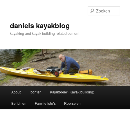
Spring
naar
Zoek
de
primaire
daniels kayakblog
inhoud
kayaking and kayak building related content
Hoofdmenu
About
Tochten
Kajakbouw (Kayak building)
Berichten
Familie foto’s
Roerselen