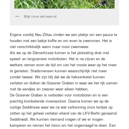
Blije visser met meerval
Ergens voorbij Neu Zittau vinden we een plekje om een pauze te
houden met een bakje koffie en om even te zwemmen. Het is
niet verschrikkelijk warm maar mooi zwemweer.
Als we op de Dämeritzsee komen is het plotseling druk met
speed- en langzamere motorboten. Het is na vijven en de
werkers nemen even de tijd om van het mooie weer op het meer
te genieten. Stadsmensen kunnen waarschijnlijk niet meer
zonder lawaai. We zijn blij dat we de heksenketel kunnen
verlaten en duiken de Gosener Graben in waar we het rijk samen
met de eendjes en zwanen weer alleen hebben.
De Gosener Graben is verboden voor motorboten en is een
prachtig kronkelende moerassloot. Daarna komen we op de
rustige Seddinsee waar we na wat verkenning onze tentjes op
zetten op het geheel verlaten eiland van de LKV-Berlin genaamd
Seddinwall. We kunnen niemand vragen of we er mogen
kamperen en nemen het risico om het ongevraagd te doen. Een