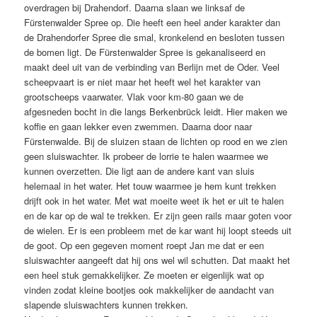
overdragen bij Drahendorf. Daarna slaan we linksaf de
Fürstenwalder Spree op. Die heeft een heel ander karakter dan
de Drahendorfer Spree die smal, kronkelend en besloten tussen
de bomen ligt. De Fürstenwalder Spree is gekanaliseerd en
maakt deel uit van de verbinding van Berlijn met de Oder. Veel
scheepvaart is er niet maar het heeft wel het karakter van
grootscheeps vaarwater. Vlak voor km-80 gaan we de
afgesneden bocht in die langs Berkenbrück leidt. Hier maken we
koffie en gaan lekker even zwemmen. Daarna door naar
Fürstenwalde. Bij de sluizen staan de lichten op rood en we zien
geen sluiswachter. Ik probeer de lorrie te halen waarmee we
kunnen overzetten. Die ligt aan de andere kant van sluis
helemaal in het water. Het touw waarmee je hem kunt trekken
drijft ook in het water. Met wat moeite weet ik het er uit te halen
en de kar op de wal te trekken. Er zijn geen rails maar goten voor
de wielen. Er is een probleem met de kar want hij loopt steeds uit
de goot. Op een gegeven moment roept Jan me dat er een
sluiswachter aangeeft dat hij ons wel wil schutten. Dat maakt het
een heel stuk gemakkelijker. Ze moeten er eigenlijk wat op
vinden zodat kleine bootjes ook makkelijker de aandacht van
slapende sluiswachters kunnen trekken.