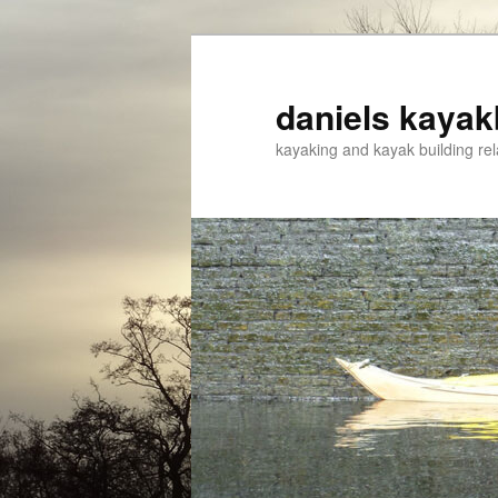
Spring
naar
de
daniels kayak
primaire
kayaking and kayak building rel
inhoud