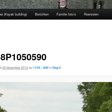
w (Kayak building)
Berichten
Familie foto’s
Roerselen
58P1050590
rd
30 december 2012
op
1134 × 850
in
Dag 2