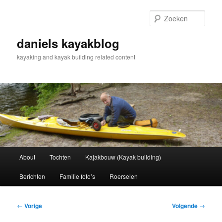
Spring
naar
Zoek
de
primaire
daniels kayakblog
inhoud
kayaking and kayak building related content
Hoofdmenu
About
Tochten
Kajakbouw (Kayak building)
Berichten
Familie foto’s
Roerselen
Afbeeldingsnavigatie
← Vorige
Volgende →