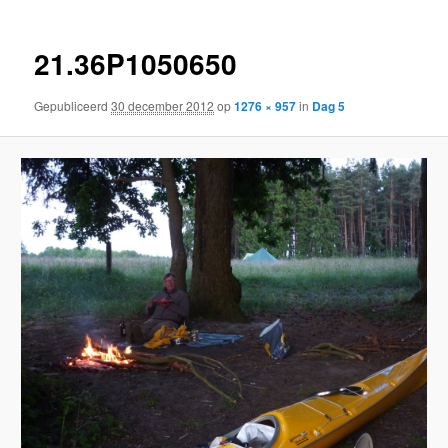
21.36P1050650
Gepubliceerd
30 december 2012
op
1276 × 957
in
Dag 5