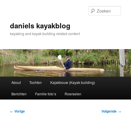
Spring
naar
Zoek
de
primaire
daniels kayakblog
inhoud
kayaking and kayak building related content
Hoofdmenu
About
Tochten
Kajakbouw (Kayak building)
Berichten
Familie foto’s
Roerselen
Bericht
←
Vorige
Volgende
→
navigatie