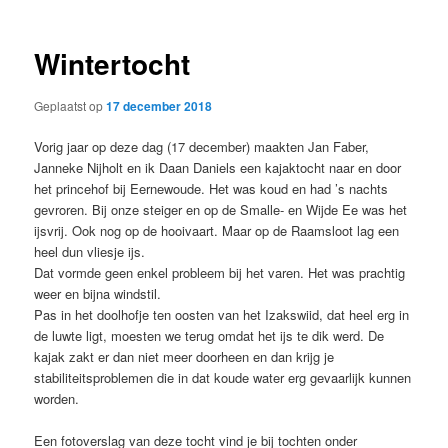
Wintertocht
Geplaatst op
17 december 2018
Vorig jaar op deze dag (17 december) maakten Jan Faber,
Janneke Nijholt en ik Daan Daniels een kajaktocht naar en door
het princehof bij Eernewoude. Het was koud en had ’s nachts
gevroren. Bij onze steiger en op de Smalle- en Wijde Ee was het
ijsvrij. Ook nog op de hooivaart. Maar op de Raamsloot lag een
heel dun vliesje ijs.
Dat vormde geen enkel probleem bij het varen. Het was prachtig
weer en bijna windstil.
Pas in het doolhofje ten oosten van het Izakswiid, dat heel erg in
de luwte ligt, moesten we terug omdat het ijs te dik werd. De
kajak zakt er dan niet meer doorheen en dan krijg je
stabiliteitsproblemen die in dat koude water erg gevaarlijk kunnen
worden.
Een fotoverslag van deze tocht vind je bij tochten onder