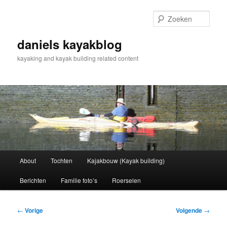
Spring
naar
Zoek
de
primaire
daniels kayakblog
inhoud
kayaking and kayak building related content
Hoofdmenu
About
Tochten
Kajakbouw (Kayak building)
Berichten
Familie foto’s
Roerselen
Bericht
←
Vorige
Volgende
→
navigatie