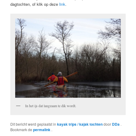
dagtochten, of klik op deze
link
.
In het ijs dat langzaam te dik wordt.
Dit bericht werd geplaatst in
kayak trips / kajak tochten
door
DDa
.
Bookmark de
permalink
.