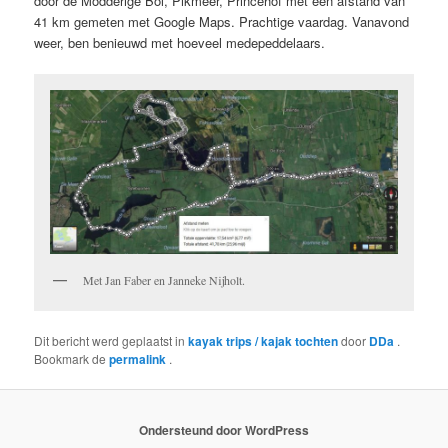
door de Modderige Bol, Pikmeer, Princehof met een afstand van
41 km gemeten met Google Maps. Prachtige vaardag. Vanavond
weer, ben benieuwd met hoeveel medepeddelaars.
Met Jan Faber en Janneke Nijholt.
Dit bericht werd geplaatst in
kayak trips / kajak tochten
door
DDa
.
Bookmark de
permalink
.
Ondersteund door WordPress