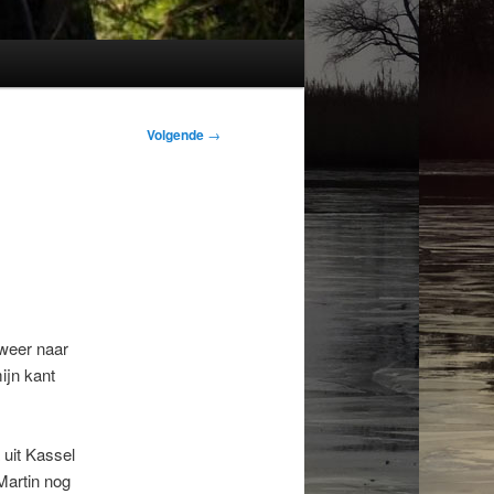
Volgende
→
 weer naar
ijn kant
 uit Kassel
Martin nog