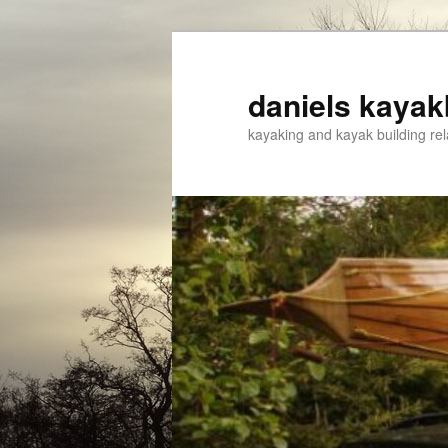
Spring
naar
de
daniels kayak
primaire
kayaking and kayak building rel
inhoud