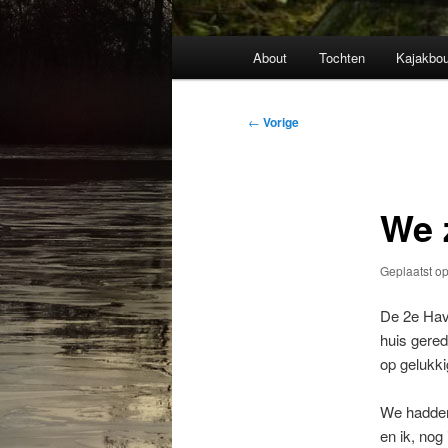
Hoofdmenu
About
Tochten
Kajakbou
Bericht
←
Vorige
navigatie
We 
Geplaatst o
De 2e Have
huis gered
op gelukkig
We hadden 
en ik, nog